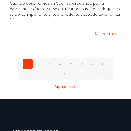
Cuando observamos un Cadillac circulando por la
carretera, es fácil dejarse cautivar por sus líneas elegantes,
su porte imponente y, sobre todo, su acabado exterior. La
[…]
Leer más
1
2
3
4
5
6
7
8
9
Siguiente