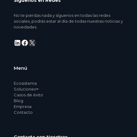
Síguenos en Redes
No te pierdas nada y síguenos en todas las redes
sociales, podrás estar al día de todas nuestras noticias y
novedades.
LinkedIn
Facebook
X
Menú
Ecosistema
Soluciones
Casos de éxito
Blog
Empresa
Contacto
Contacta con Nosotros