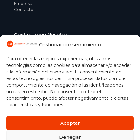
Empresa
Contacto
Contacta con Nosotros
Gestionar consentimiento
C/ Aguacate, 41 28054 Madrid
+34 91 365 04 51
comercial@css.es
Para ofrecer las mejores experiencias, utilizamos
tecnologías como las cookies para almacenar y/o acceder
Gestionar cookies
a la información del dispositivo. El consentimiento de
estas tecnologías nos permitirá procesar datos como el
comportamiento de navegación o las identificaciones
únicas en este sitio. No consentir o retirar el
consentimiento, puede afectar negativamente a ciertas
características y funciones.
Aceptar
Política de Cookies
|
Aviso Legal
|
Protección de Datos
|
Política de seguridad de la información
| ©
2026
Denegar