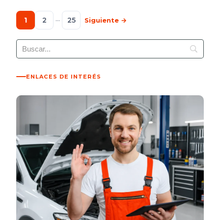
1
2
···
25
Siguiente →
ENLACES DE INTERÉS