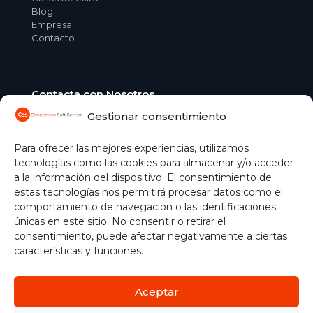
Blog
Empresa
Contacto
Contacta con Nosotros
Gestionar consentimiento
C/ Aguacate, 41 28054 Madrid
+34 91 365 04 51
comercial@css.es
Para ofrecer las mejores experiencias, utilizamos
tecnologías como las cookies para almacenar y/o acceder
Gestionar cookies
a la información del dispositivo. El consentimiento de
estas tecnologías nos permitirá procesar datos como el
comportamiento de navegación o las identificaciones
únicas en este sitio. No consentir o retirar el
consentimiento, puede afectar negativamente a ciertas
características y funciones.
Aceptar
Política de Cookies
|
Aviso Legal
|
Protección de Datos