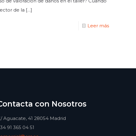
ceso de valoración de daños en el taller? Cuando
ector de la
[…]
Leer más
Contacta con Nosotros
/ Aguacate, 41 28054 Madrid
34 91 365 04 51