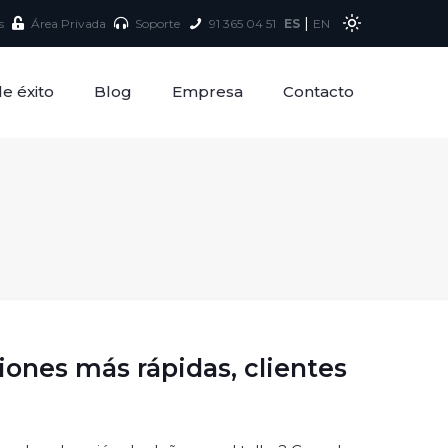
|
s
Área Privada
Soporte
91 365 04 51
ES
EN
e éxito
Blog
Empresa
Contacto
iones más rápidas, clientes