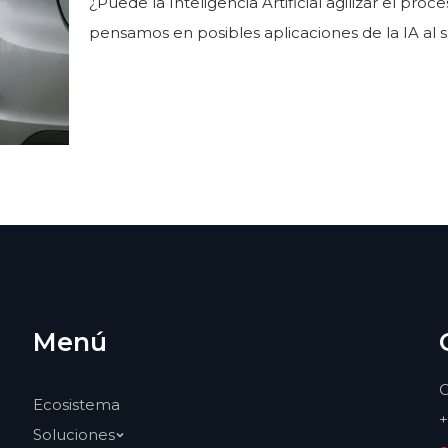
¿Puede la Inteligencia Artificial agilizar el pro
pensamos en posibles aplicaciones de la IA al s
Menú
C
Ecosistema
+
Soluciones