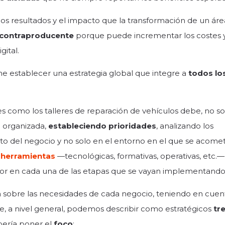
los resultados y el impacto que la transformación de un áre
 contraproducente
porque puede incrementar los costes y
gital.
iene establecer una estrategia global que integre a
todos lo
es como los talleres de reparación de vehículos debe, no so
a organizada,
estableciendo prioridades
, analizando los
to del negocio y no solo en el entorno en el que se acome
s
herramientas
—tecnológicas, formativas, operativas, etc.
dor en cada una de las etapas que se vayan implementando
 sobre las necesidades de cada negocio, teniendo en cuen
te, a nivel general, podemos describir como estratégicos
tr
ebería poner el
foco
: