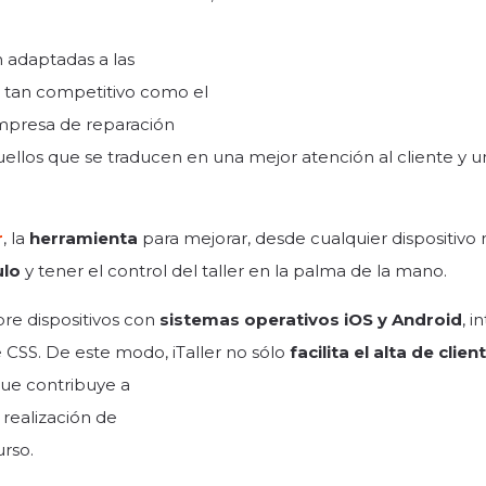
n adaptadas a las
o tan competitivo como el
empresa de reparación
uellos que se traducen en una mejor atención al cliente y u
r
,
la
herramienta
para mejorar, desde cualquier dispositivo m
ulo
y tener el control del taller en la palma de la mano.
bre dispositivos con
sistemas operativos iOS y Android
, i
de CSS. De este modo,
iTaller no sólo
facilita el alta de clien
 que contribuye a
 realización de
urso.