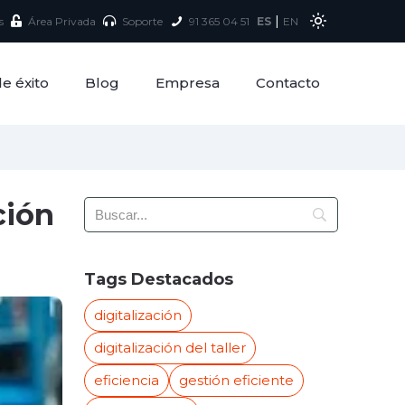
|
s
Área Privada
Soporte
91 365 04 51
ES
EN
e éxito
Blog
Empresa
Contacto
ción
Tags Destacados
digitalización
digitalización del taller
eficiencia
gestión eficiente