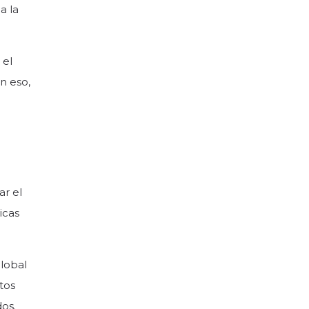
a la
 el
n eso,
ar el
icas
global
tos
os.