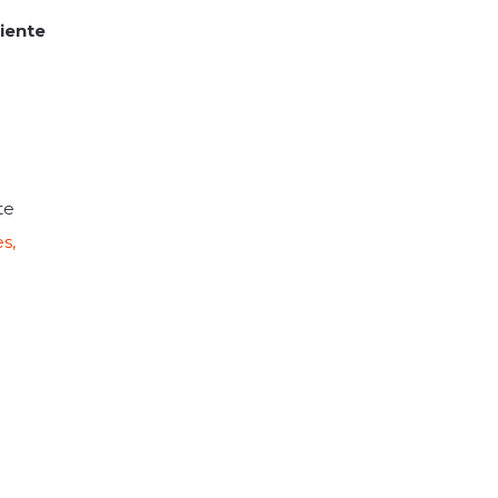
liente
te
s,