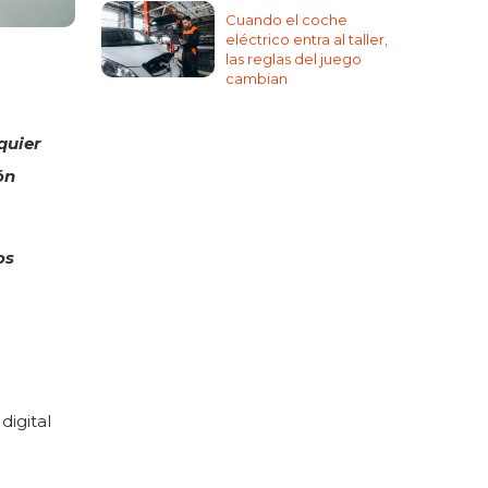
Cuando el coche
eléctrico entra al taller,
las reglas del juego
cambian
quier
ón
os
digital