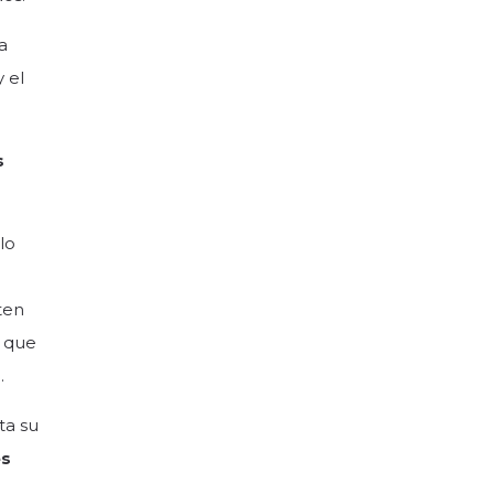
a
 el
s
lo
ten
— que
.
ta su
es