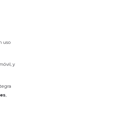
n uso
óvil, y
ntegra
tes
,