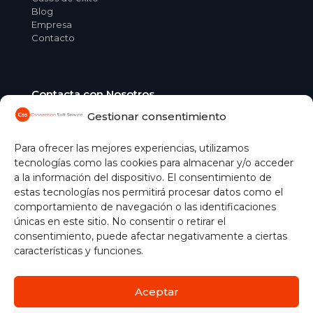
Blog
Empresa
Contacto
Contacta con Nosotros
Gestionar consentimiento
C/ Aguacate, 41 28054 Madrid
+34 91 365 04 51
comercial@css.es
Para ofrecer las mejores experiencias, utilizamos
tecnologías como las cookies para almacenar y/o acceder
Gestionar cookies
a la información del dispositivo. El consentimiento de
estas tecnologías nos permitirá procesar datos como el
comportamiento de navegación o las identificaciones
únicas en este sitio. No consentir o retirar el
consentimiento, puede afectar negativamente a ciertas
características y funciones.
Aceptar
Política de Cookies
|
Aviso Legal
|
Protección de Datos