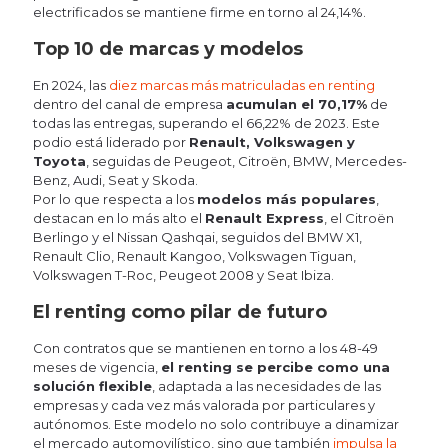
electrificados se mantiene firme en torno al 24,14%.
Top 10 de marcas y modelos
En 2024, las
diez marcas más matriculadas en renting
dentro del canal de empresa
acumulan el 70,17%
de
todas las entregas, superando el 66,22% de 2023. Este
podio está liderado por
Renault, Volkswagen y
Toyota
, seguidas de Peugeot, Citroën, BMW, Mercedes-
Benz, Audi, Seat y Skoda.
Por lo que respecta a los
modelos más populares
,
destacan en lo más alto el
Renault Express
, el Citroën
Berlingo y el Nissan Qashqai, seguidos del BMW X1,
Renault Clio, Renault Kangoo, Volkswagen Tiguan,
Volkswagen T-Roc, Peugeot 2008 y Seat Ibiza.
El renting como pilar de futuro
Con contratos que se mantienen en torno a los 48-49
meses de vigencia,
el renting se percibe como una
solución flexible
, adaptada a las necesidades de las
empresas y cada vez más valorada por particulares y
autónomos. Este modelo no solo contribuye a dinamizar
el mercado automovilístico, sino que también
impulsa la