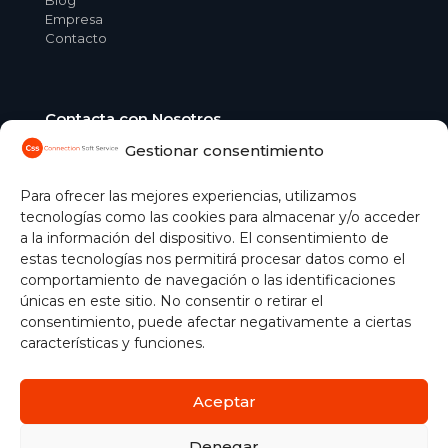
Blog
Empresa
Contacto
Contacta con Nosotros
Gestionar consentimiento
C/ Aguacate, 41 28054 Madrid
+34 91 365 04 51
comercial@css.es
Para ofrecer las mejores experiencias, utilizamos
tecnologías como las cookies para almacenar y/o acceder
Gestionar cookies
a la información del dispositivo. El consentimiento de
estas tecnologías nos permitirá procesar datos como el
comportamiento de navegación o las identificaciones
únicas en este sitio. No consentir o retirar el
consentimiento, puede afectar negativamente a ciertas
características y funciones.
Aceptar
Política de Cookies
|
Aviso Legal
|
Protección de Datos
|
Política de seguridad de la información
| ©
2026
Denegar