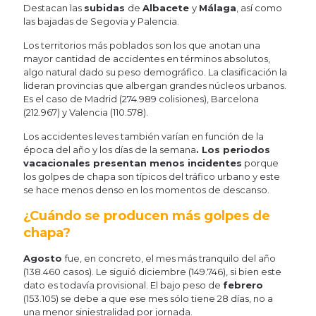
Destacan las
subidas
de
Albacete
y
Málaga
, así como
las bajadas de Segovia y Palencia.
Los territorios más poblados son los que anotan una
mayor cantidad de accidentes en términos absolutos,
algo natural dado su peso demográfico. La clasificación la
lideran provincias que albergan grandes núcleos urbanos.
Es el caso de Madrid (274.989 colisiones), Barcelona
(212.967) y Valencia (110.578).
Los accidentes leves también varían en función de la
época del año y los días de la semana
. Los periodos
vacacionales presentan menos incidentes
porque
los golpes de chapa son típicos del tráfico urbano y este
se hace menos denso en los momentos de descanso.
¿Cuándo se producen más golpes de
chapa?
Agosto
fue, en concreto, el mes más tranquilo del año
(138.460 casos). Le siguió diciembre (149.746), si bien este
dato es todavía provisional. El bajo peso de
febrero
(153.105) se debe a que ese mes sólo tiene 28 días, no a
una menor siniestralidad por jornada.