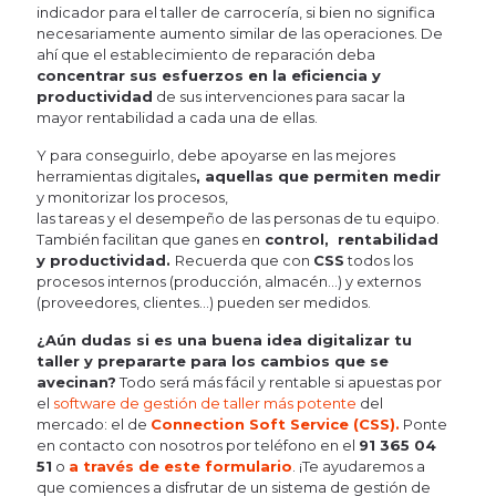
indicador para el taller de carrocería, si bien no significa
necesariamente aumento similar de las operaciones. De
ahí que el establecimiento de reparación deba
concentrar sus esfuerzos en la eficiencia y
productividad
de sus intervenciones para sacar la
mayor rentabilidad a cada una de ellas.
Y para conseguirlo, debe apoyarse en las mejores
herramientas digitales
, aquellas que permiten medir
y monitorizar los procesos,
las tareas y el desempeño de las personas de tu equipo.
También facilitan que ganes en
control, rentabilidad
y productividad.
Recuerda que con
CSS
todos los
procesos internos (producción, almacén…) y externos
(proveedores, clientes…) pueden ser medidos.
¿Aún dudas si es una buena idea digitalizar tu
taller y prepararte para los cambios que se
avecinan?
Todo será más fácil y rentable si apuestas por
el
software de gestión de taller más potente
del
mercado: el de
Connection Soft Service (CSS).
Ponte
en contacto con nosotros por teléfono en el
91 365 04
51
o
a través de este formulario
. ¡Te ayudaremos a
que comiences a disfrutar de un sistema de gestión de