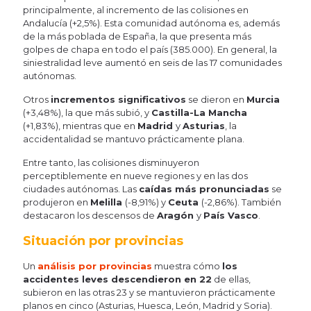
principalmente, al incremento de las colisiones en
Andalucía (+2,5%). Esta comunidad autónoma es, además
de la más poblada de España, la que presenta más
golpes de chapa en todo el país (385.000). En general, la
siniestralidad leve aumentó en seis de las 17 comunidades
autónomas.
Otros
incrementos significativos
se dieron en
Murcia
(+3,48%), la que más subió, y
Castilla-La Mancha
(+1,83%), mientras que en
Madrid
y
Asturias
, la
accidentalidad se mantuvo prácticamente plana.
Entre tanto, las colisiones disminuyeron
perceptiblemente en nueve regiones y en las dos
ciudades autónomas. Las
caídas más pronunciadas
se
produjeron en
Melilla
(-8,91%) y
Ceuta
(-2,86%). También
destacaron los descensos de
Aragón
y
País Vasco
.
Situación por provincias
Un
análisis por provincias
muestra cómo
los
accidentes leves descendieron en 22
de ellas,
subieron en las otras 23 y se mantuvieron prácticamente
planos en cinco (Asturias, Huesca, León, Madrid y Soria).