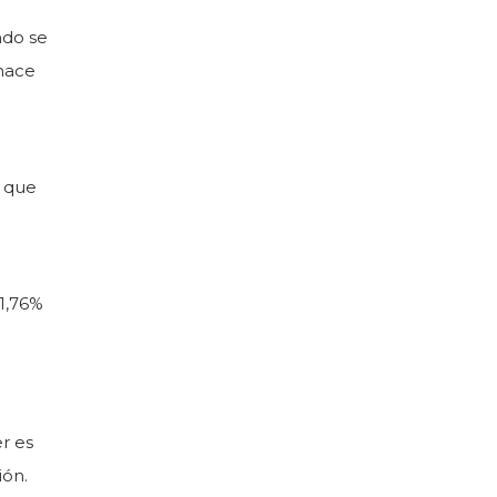
ndo se
 hace
í que
31,76%
er es
ión.