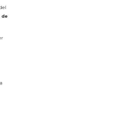
del
s de
er
La