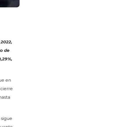
 2022,
ro de
8,29%,
ue en
 cierre
hasta
 sigue
cuanto