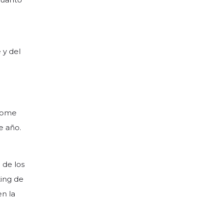
 y del
plome
e año.
 de los
ting de
en la