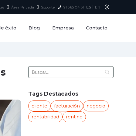
|
tes
Área Privada
Soporte
91 365 04 51
ES
EN
e éxito
Blog
Empresa
Contacto
os
Tags Destacados
cliente
facturación
negocio
rentabilidad
renting