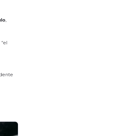
ulo
,
 “el
idente