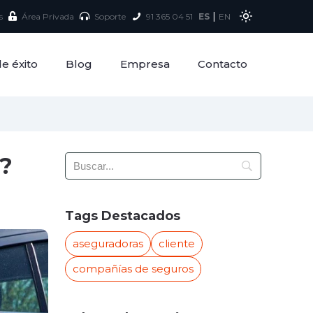
|
s
Área Privada
Soporte
91 365 04 51
ES
EN
e éxito
Blog
Empresa
Contacto
a?
Tags Destacados
aseguradoras
cliente
compañías de seguros