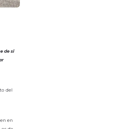
e de si
ar
to del
nen en
o es de