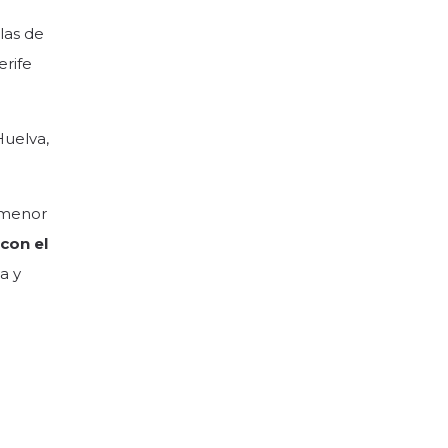
las de
erife
Huelva,
 menor
 con el
a y