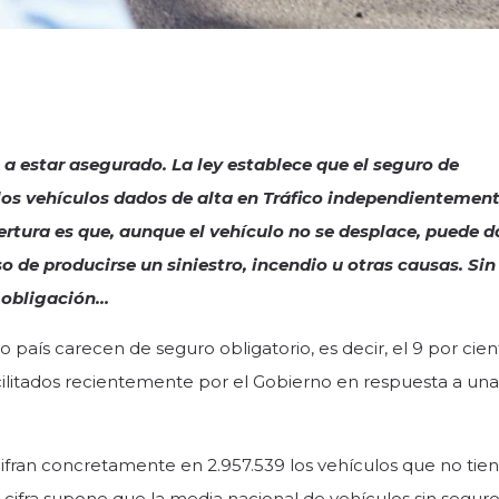
a estar asegurado. La ley establece que el seguro de
 los vehículos dados de alta en Tráfico independientement
bertura es que, aunque el vehículo no se desplace, puede d
o de producirse un siniestro, incendio u otras causas. Sin
 obligación…
o país carecen de seguro obligatorio, es decir, el 9 por cien
cilitados recientemente por el Gobierno en respuesta a una
cifran concretamente en 2.957.539 los vehículos que no tie
Esa cifra supone que la media nacional de vehículos sin segur