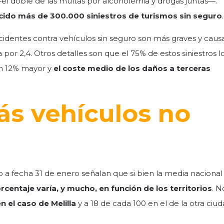
el doble de las multas por alcoholemia y drogas juntas—.
cido más de 300.000 siniestros de turismos sin seguro
.
ccidentes contra vehículos sin seguro son más graves y cau
 por 2,4. Otros detalles son que el 75% de estos siniestros l
un 12% mayor y
el coste medio de los daños a terceras
s vehículos no
 a fecha 31 de enero señalan que si bien la media nacional
rcentaje varía, y mucho, en función de los territorios
. N
n el caso de Melilla
y a 18 de cada 100 en el de la otra ciu