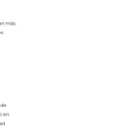
san más
os
 de
o en
dad