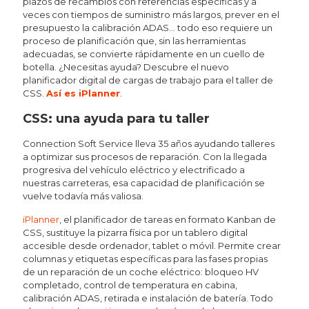
plazos de recambios con referencias específicas y a
veces con tiempos de suministro más largos, prever en el
presupuesto la calibración ADAS… todo eso requiere un
proceso de planificación que, sin las herramientas
adecuadas, se convierte rápidamente en un cuello de
botella. ¿Necesitas ayuda? Descubre el nuevo
planificador digital de cargas de trabajo para el taller de
CSS.
Así es iPlanner
.
CSS: una ayuda para tu taller
Connection Soft Service lleva 35 años ayudando talleres
a optimizar sus procesos de reparación. Con la llegada
progresiva del vehículo eléctrico y electrificado a
nuestras carreteras, esa capacidad de planificación se
vuelve todavía más valiosa.
iPlanner
, el planificador de tareas en formato Kanban de
CSS, sustituye la pizarra física por un tablero digital
accesible desde ordenador, tablet o móvil. Permite crear
columnas y etiquetas específicas para las fases propias
de un reparación de un coche eléctrico: bloqueo HV
completado, control de temperatura en cabina,
calibración ADAS, retirada e instalación de batería. Todo