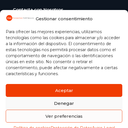
Contacta con Nosotros
Gestionar consentimiento
C/ Aguacate, 41 28054 Madrid
+34 91 365 04 51
comercial@css.es
Para ofrecer las mejores experiencias, utilizamos
tecnologías como las cookies para almacenar y/o acceder
Gestionar cookies
a la información del dispositivo. El consentimiento de
estas tecnologías nos permitirá procesar datos como el
comportamiento de navegación o las identificaciones
únicas en este sitio. No consentir o retirar el
consentimiento, puede afectar negativamente a ciertas
características y funciones.
Aceptar
Política de Cookies
|
Aviso Legal
|
Protección de Datos
|
Política de seguridad de la información
| ©
2026
Denegar
Connection Soft Service
Ver preferencias