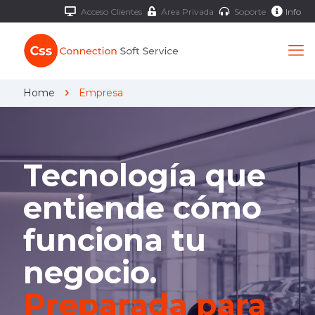
Acceso Clientes
Área Privada
Soporte
Info
Home
Empresa
Tecnología que
entiende cómo
funciona tu
negocio.
Preparada para