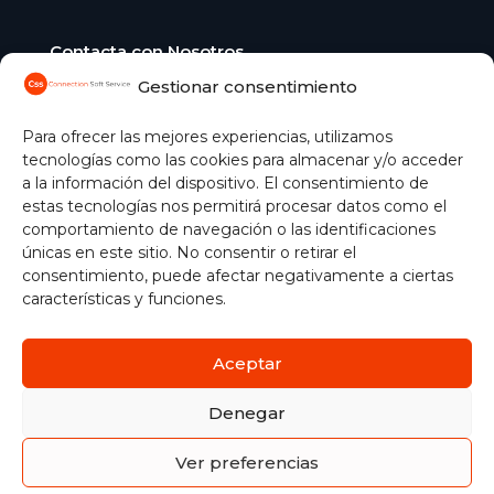
Contacta con Nosotros
Gestionar consentimiento
C/ Aguacate, 41 28054 Madrid
+34 91 365 04 51
comercial@css.es
Para ofrecer las mejores experiencias, utilizamos
tecnologías como las cookies para almacenar y/o acceder
Gestionar cookies
a la información del dispositivo. El consentimiento de
estas tecnologías nos permitirá procesar datos como el
comportamiento de navegación o las identificaciones
únicas en este sitio. No consentir o retirar el
consentimiento, puede afectar negativamente a ciertas
características y funciones.
Aceptar
Política de Cookies
|
Aviso Legal
|
Protección de Datos
|
Política de seguridad de la información
| ©
2026
Denegar
Connection Soft Service
Ver preferencias