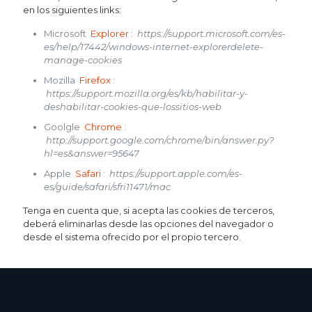
en los siguientes links:
Microsoft
Explorer
:
https://support.microsoft.com/es-
es/help/17442/windows-internet-explorerdelete-
manage-cookies
Mozilla
Firefox
:
https://support.mozilla.org/es/kb/habilitar-y-
deshabilitar-cookies-que-lossitios-web
Goolgle
Chrome
:
http://support.google.com/chrome/bin/answer.py?
hl=es&answer=95647
Apple
Safari
:
https://support.apple.com/es-
es/guide/safari/sfri11471/mac
Tenga en cuenta que, si acepta las cookies de terceros,
deberá eliminarlas desde las opciones del navegador o
desde el sistema ofrecido por el propio tercero.